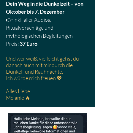
Dein Weg in die Dunkelzeit – von
Oktober bis 7. Dezember
👉 inkl. aller Audios,
Ritualvorschläge und
mythologischen Begleitungen
Preis:
37 Euro
Und wer weiß, vielleicht gehst du
danach auch mit mir durch die
Dunkel- und Rauhnächte.
Ich würde mich freuen 💖
Alles Liebe
Melanie 🔥