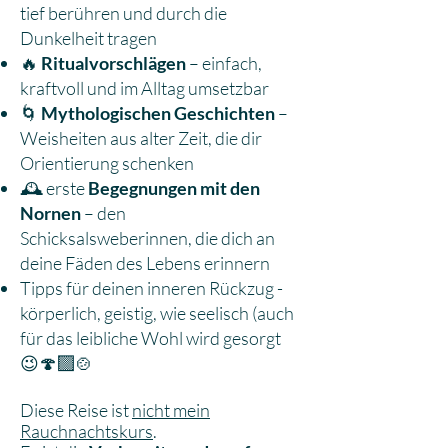
tief berühren und durch die
Dunkelheit tragen
🔥
Ritualvorschlägen
– einfach,
kraftvoll und im Alltag umsetzbar
🌀
Mythologischen Geschichten
–
Weisheiten aus alter Zeit, die dir
Orientierung schenken
🕰️ erste
Begegnungen mit den
Nornen
– den
Schicksalsweberinnen, die dich an
deine Fäden des Lebens erinnern
Tipps für deinen inneren Rückzug -
körperlich, geistig, wie seelisch (auch
für das leibliche Wohl wird gesorgt
😉🍄‍🟫🍲
Diese Reise ist
nicht mein
Rauchnachtskurs
.