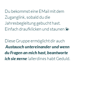
Du bekommst eine EMail mit dem
Zuganglink, sobald du die
Jahresbegleitung gebucht hast.
Einfach draufklicken und staunen 💫
Diese Gruppe ermöglicht dir auch
Austausch untereinander und wenn
du Fragen an mich hast, beantworte
ich sie gerne
(allerdings habt Geduld,
ich werde nicht jeden Tag
reinschauen).
Solltest du eine Frage an mich
schreiben, dann bitte
immer mit
@magie_im_leben
- dann bekomm ich
nämlich eine Erinnerung und
überlese nichts.